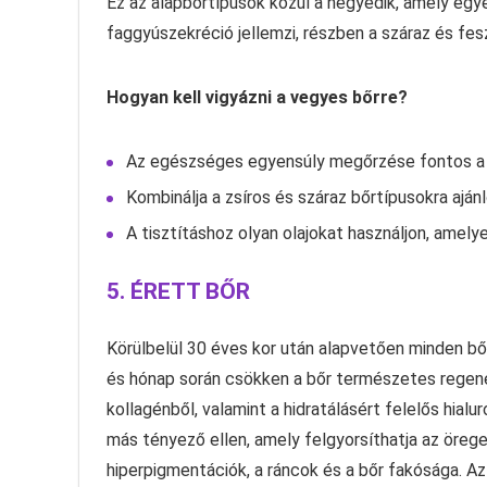
Ez az alapbőrtípusok közül a negyedik, amely egyes
faggyúszekréció jellemzi, részben a száraz és fes
Hogyan kell vigyázni a vegyes bőrre?
Az egészséges egyensúly megőrzése fontos a ti
Kombinálja a zsíros és száraz bőrtípusokra ajá
A tisztításhoz olyan olajokat használjon, amel
5. ÉRETT BŐR
Körülbelül 30 éves kor után alapvetően minden bő
és hónap során csökken a bőr természetes regene
kollagénből, valamint a hidratálásért felelős hia
más tényező ellen, amely felgyorsíthatja az örege
hiperpigmentációk, a ráncok és a bőr fakósága. Az