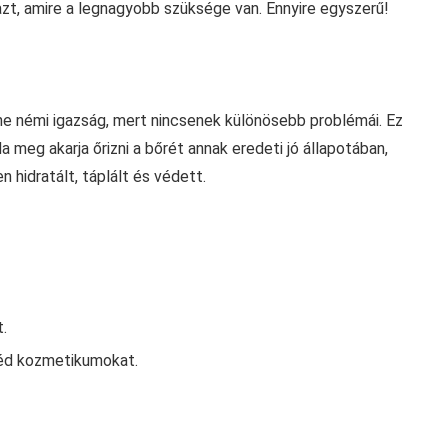
azt, amire a legnagyobb szüksége van. Ennyire egyszerű!
ne némi igazság, mert nincsenek különösebb problémái. Ez
a meg akarja őrizni a bőrét annak eredeti jó állapotában,
 hidratált, táplált és védett.
.
géd kozmetikumokat.