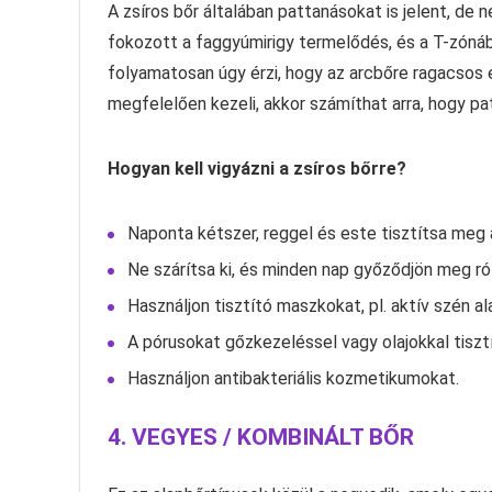
A zsíros bőr általában pattanásokat is jelent, de
fokozott a faggyúmirigy termelődés, és a T-zónában
folyamatosan úgy érzi, hogy az arcbőre ragacsos é
megfelelően kezeli, akkor számíthat arra, hogy pa
Hogyan kell vigyázni a zsíros bőrre?
Naponta kétszer, reggel és este tisztítsa meg 
Ne szárítsa ki, és minden nap győződjön meg ról
Használjon tisztító maszkokat, pl. aktív szén al
A pórusokat gőzkezeléssel vagy olajokkal tisztí
Használjon antibakteriális kozmetikumokat.
4. VEGYES / KOMBINÁLT BŐR