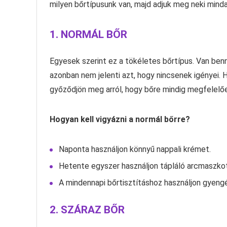
milyen bőrtípusunk van, majd adjuk meg neki mind
1. NORMÁL BŐR
Egyesek szerint ez a tökéletes bőrtípus. Van ben
azonban nem jelenti azt, hogy nincsenek igényei. H
győződjön meg arról, hogy bőre mindig megfelelően
Hogyan kell vigyázni a normál bőrre?
Naponta használjon könnyű nappali krémet.
Hetente egyszer használjon tápláló arcmaszkot
A mindennapi bőrtisztításhoz használjon gyen
2. SZÁRAZ BŐR