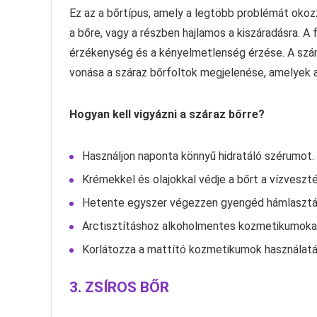
Ez az a bőrtípus, amely a legtöbb problémát oko
a bőre, vagy a részben hajlamos a kiszáradásra. A
érzékenység és a kényelmetlenség érzése. A szára
vonása a száraz bőrfoltok megjelenése, amelyek a
Hogyan kell vigyázni a száraz bőrre?
Használjon naponta könnyű hidratáló szérumot.
Krémekkel és olajokkal védje a bőrt a vízveszté
Hetente egyszer végezzen gyengéd hámlasztá
Arctisztításhoz alkoholmentes kozmetikumokat
Korlátozza a mattító kozmetikumok használatá
3. ZSÍROS BŐR