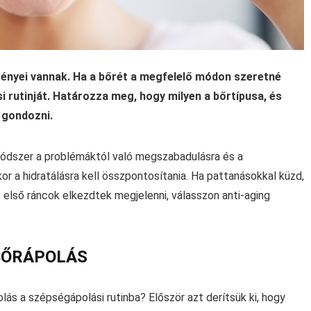
ényei vannak. Ha a bőrét a megfelelő módon szeretné
i rutinját. Határozza meg, hogy milyen a bőrtípusa, és
 gondozni.
ódszer a problémáktól való megszabadulásra és a
kor a hidratálásra kell összpontosítania. Ha pattanásokkal küzd,
 első ráncok elkezdtek megjelenni, válasszon anti-aging
BŐRÁPOLÁS
s a szépségápolási rutinba? Először azt derítsük ki, hogy