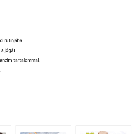
 rutinjába.
a jógát.
enzim tartalommal.
.