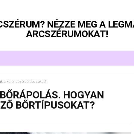
RCSZÉRUM? NÉZZE MEG A LEG
ARCSZÉRUMOKAT!
ük a különböző bőrtípusokat?
 BŐRÁPOLÁS. HOGYAN
ÖZŐ BŐRTÍPUSOKAT?