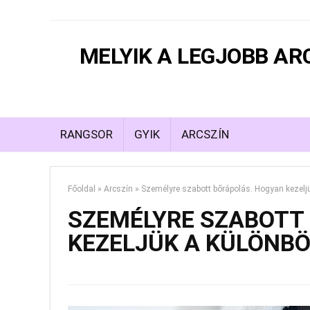
MELYIK A LEGJOBB A
RANGSOR
GYIK
ARCSZÍN
Főoldal
»
Arcszín
»
Személyre szabott bőrápolás. Hogyan kezelj
SZEMÉLYRE SZABOTT
KEZELJÜK A KÜLÖNB