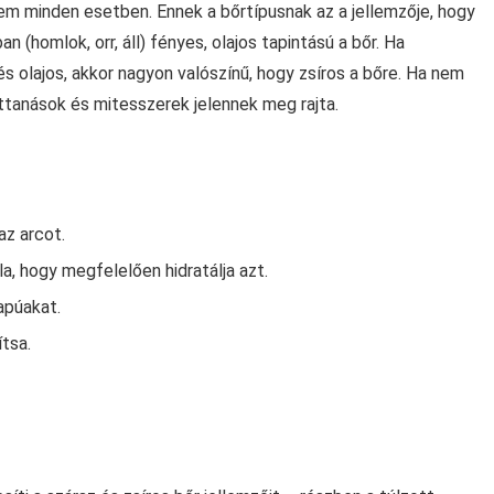
 nem minden esetben. Ennek a bőrtípusnak az a jellemzője, hogy
 (homlok, orr, áll) fényes, olajos tapintású a bőr. Ha
s olajos, akkor nagyon valószínű, hogy zsíros a bőre. Ha nem
ttanások és mitesszerek jelennek meg rajta.
az arcot.
a, hogy megfelelően hidratálja azt.
apúakat.
tsa.