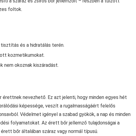
íti a száraz és zsíros bőr jellemzőit – részben a túlzott
zes foltok.
sztítás és a hidratálás terén.
nlott kozmetikumokat.
yek nem okoznak kiszáradást.
r érettnek nevezhető. Ez azt jelenti, hogy minden egyes hét
rálódási képessége, veszít a rugalmasságáért felelős
luronsavból. Védelmet igényel a szabad gyökök, a nap és minden
dési folyamatokat. Az érett bőr jellemző tulajdonságai a
 érett bőr általában száraz vagy normál típusú.