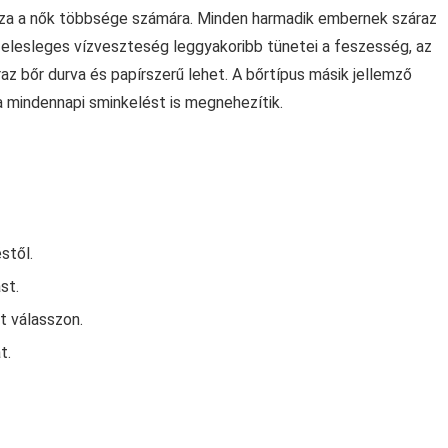
zza a nők többsége számára. Minden harmadik embernek száraz
 felesleges vízveszteség leggyakoribb tünetei a feszesség, az
z bőr durva és papírszerű lehet. A bőrtípus másik jellemző
 mindennapi sminkelést is megnehezítik.
stől.
st.
 válasszon.
t.