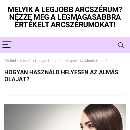
MELYIK A LEGJOBB ARCSZÉRUM?
NÉZZE MEG A LEGMAGASABBRA
ÉRTÉKELT ARCSZÉRUMOKAT!
Főoldal
»
Arcszín
»
Hogyan Használd Helyesen Az Almás Olajat?
HOGYAN HASZNÁLD HELYESEN AZ ALMÁS
OLAJAT?