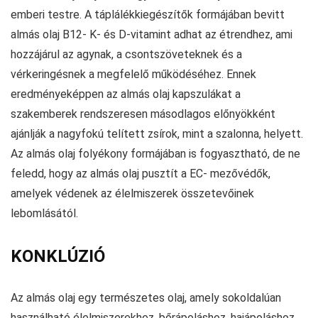
emberi testre. A táplálékkiegészítők formájában bevitt
almás olaj B12- K- és D-vitamint adhat az étrendhez, ami
hozzájárul az agynak, a csontszöveteknek és a
vérkeringésnek a megfelelő működéséhez. Ennek
eredményeképpen az almás olaj kapszulákat a
szakemberek rendszeresen másodlagos előnyökként
ajánlják a nagyfokú telített zsírok, mint a szalonna, helyett.
Az almás olaj folyékony formájában is fogyasztható, de ne
feledd, hogy az almás olaj pusztít a EC- mezővédők,
amelyek védenek az élelmiszerek összetevőinek
lebomlásától.
KONKLÚZIÓ
Az almás olaj egy természetes olaj, amely sokoldalúan
használható élelmiszerekhez, bőrápoláshoz, hajápoláshoz