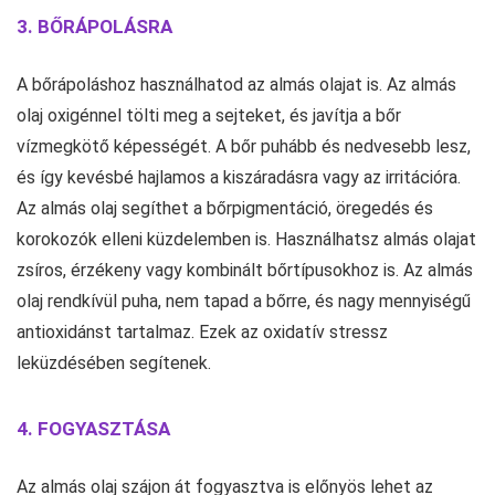
3. BŐRÁPOLÁSRA
A bőrápoláshoz használhatod az almás olajat is. Az almás
olaj oxigénnel tölti meg a sejteket, és javítja a bőr
vízmegkötő képességét. A bőr puhább és nedvesebb lesz,
és így kevésbé hajlamos a kiszáradásra vagy az irritációra.
Az almás olaj segíthet a bőrpigmentáció, öregedés és
korokozók elleni küzdelemben is. Használhatsz almás olajat
zsíros, érzékeny vagy kombinált bőrtípusokhoz is. Az almás
olaj rendkívül puha, nem tapad a bőrre, és nagy mennyiségű
antioxidánst tartalmaz. Ezek az oxidatív stressz
leküzdésében segítenek.
4. FOGYASZTÁSA
Az almás olaj szájon át fogyasztva is előnyös lehet az