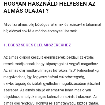
HOGYAN HASZNÁLD HELYESEN AZ
ALMÁS OLAJAT?
Mivel az almás olaj bőséges vitamin- és zsírsavtartalommal
bír, előnyei sokféle módon érvényesülhetnek.
1. EGÉSZSÉGES ÉLELMISZEREKHEZ
Az almás olajból készült élelmiszerek, például az étolaj,
remek módja annak, hogy tápanyagokat vegyél magadhoz.
Az almás olaj rendkívül magas hőfokon, 420° Fahrenheit-ig,
megolvadhat, így fogyasztásával cukorbetegség,
szívbetegség és ízületi gyulladás megelőzésében játszhat
szerepet. Az almás olaj jó alternatíva lehet más olyan
olajokhoz, amelyek magas koleszterinszintet okoznak. Az
almás olaj rendkívül könnyű és zamatanyagú, biztosíthatja,