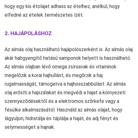
hogy egy kis étolajat adhass az ételhez, anélkül, hogy
elfedné az ételek természetes ízét.
2. HAJÁPOLÁSHOZ
Az almás olaj használható hajápolószerként is. Az almás olaj
akár habgyengítő hatású samponok helyett is használható.
Az almás olajban lévő omega zsírsavak és vitaminok
megelőzik a korai hajhullást, és megőrzik a haj
rugalmasságát, támogatva a hajhosszabbúlást. Az almás
olaj erősíti a hajszálakat és megvédi a hajat a környezeti
szennyeződésektől és a elektromos szőrkefe vagy a
fésülke alkalmazásától. Használd az almás olajat, hogy
lágyuljon, hidratálja és táplálja a haját, és adj fényt és
selymességet a hajnak.