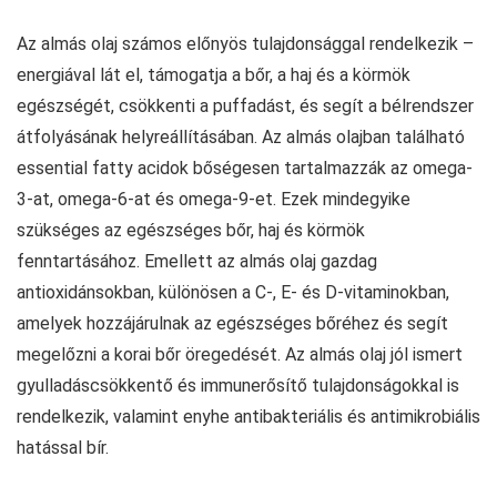
Az almás olaj számos előnyös tulajdonsággal rendelkezik –
energiával lát el, támogatja a bőr, a haj és a körmök
egészségét, csökkenti a puffadást, és segít a bélrendszer
átfolyásának helyreállításában. Az almás olajban található
essential fatty acidok bőségesen tartalmazzák az omega-
3-at, omega-6-at és omega-9-et. Ezek mindegyike
szükséges az egészséges bőr, haj és körmök
fenntartásához. Emellett az almás olaj gazdag
antioxidánsokban, különösen a C-, E- és D-vitaminokban,
amelyek hozzájárulnak az egészséges bőréhez és segít
megelőzni a korai bőr öregedését. Az almás olaj jól ismert
gyulladáscsökkentő és immunerősítő tulajdonságokkal is
rendelkezik, valamint enyhe antibakteriális és antimikrobiális
hatással bír.