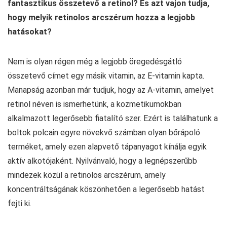
fantasztikus összetevő a retinol? És azt vajon tudja,
hogy melyik retinolos arcszérum hozza a legjobb
hatásokat?
Nem is olyan régen még a legjobb öregedésgátló
összetevő címet egy másik vitamin, az E-vitamin kapta.
Manapság azonban már tudjuk, hogy az A-vitamin, amelyet
retinol néven is ismerhetünk, a kozmetikumokban
alkalmazott legerősebb fiatalító szer. Ezért is találhatunk a
boltok polcain egyre növekvő számban olyan bőrápoló
terméket, amely ezen alapvető tápanyagot kínálja egyik
aktív alkotójaként. Nyilvánvaló, hogy a legnépszerűbb
mindezek közül a retinolos arcszérum, amely
koncentráltságának köszönhetően a legerősebb hatást
fejti ki.