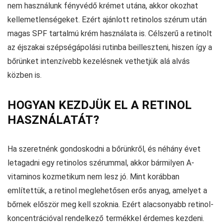
nem használunk fényvédő krémet utána, akkor okozhat
kellemetlenségeket. Ezért ajánlott retinolos szérum után
magas SPF tartalmú krém használata is. Célszerű a retinolt
az éjszakai szépségápolási rutinba beilleszteni, hiszen így a
bőrünket intenzívebb kezelésnek vethetjük alá alvás
közben is.
HOGYAN KEZDJÜK EL A RETINOL
HASZNÁLATÁT?
Ha szeretnénk gondoskodni a bőrünkről, és néhány évet
letagadni egy retinolos szérummal, akkor bármilyen A-
vitaminos kozmetikum nem lesz jó. Mint korábban
említettük, a retinol meglehetősen erős anyag, amelyet a
bőrnek először meg kell szoknia. Ezért alacsonyabb retinol-
koncentrációval rendelkező termékkel érdemes kezdeni.