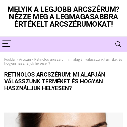
MELYIK A LEGJOBB ARCSZÉRUM?
NÉZZE MEG A LEGMAGASABBRA
ÉRTÉKELT ARCSZÉRUMOKAT!
Főoldal
»
Arcszín
»
Retinolos arcszérum: mi alapján válasszunk terméket és
hogyan használjuk helyesen?
RETINOLOS ARCSZÉRUM: MI ALAPJÁN
VÁLASSZUNK TERMÉKET ÉS HOGYAN
HASZNÁLJUK HELYESEN?