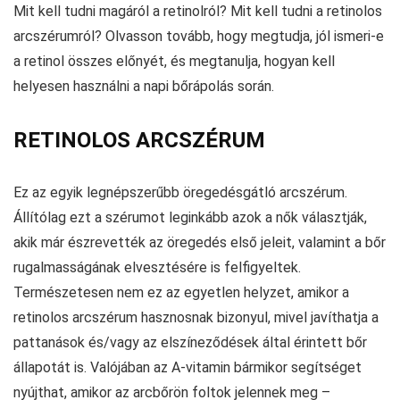
Mit kell tudni magáról a retinolról? Mit kell tudni a retinolos
arcszérumról? Olvasson tovább, hogy megtudja, jól ismeri-e
a retinol összes előnyét, és megtanulja, hogyan kell
helyesen használni a napi bőrápolás során.
RETINOLOS ARCSZÉRUM
Ez az egyik legnépszerűbb öregedésgátló arcszérum.
Állítólag ezt a szérumot leginkább azok a nők választják,
akik már észrevették az öregedés első jeleit, valamint a bőr
rugalmasságának elvesztésére is felfigyeltek.
Természetesen nem ez az egyetlen helyzet, amikor a
retinolos arcszérum hasznosnak bizonyul, mivel javíthatja a
pattanások és/vagy az elszíneződések által érintett bőr
állapotát is. Valójában az A-vitamin bármikor segítséget
nyújthat, amikor az arcbőrön foltok jelennek meg –