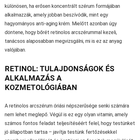
különösen, ha erősen koncentrált szérum formájában
alkalmazzák, amely jobban beszívódik, mint egy
hagyományos anti-aging krém. Mielőtt azonban úgy
döntene, hogy bőrét retinolos arcszérummal kezeli,
tanácsos alaposabban megvizsgálni, mi is ez az anyag
valójában.
RETINOL: TULAJDONSÁGOK ÉS
ALKALMAZÁS A
KOZMETOLÓGIÁBAN
A retinolos arcszérum óriási népszerűsége senki számára
nem lehet meglepő. Végül is ez egy olyan vitamin, amely
számos fontos feladat teljesítéséért felel, hogy testünket
jó állapotban tartsa – javítja testünk fertőzésekkel