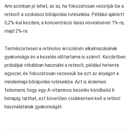
Ami azonban jó lehet, az az, ha fokozatosan vezetjük be a
retinolt a szokásos bőrápolási rutinunkba. Például ajánlott
0,2%-kal kezdeni, a koncentráció lassú növelésével 1%-ra,
majd 2%-ra.
Természetesen a retinolos arcszérum alkalmazásának
gyakorisága és a kezelés időtartama is számít. Kezdetben
próbáljuk ritkábban használni a retinolt, például hetente
egyszer, és fokozatosan vezessük be ezt az anyagot a
mindennapi bőrápolási rutinunkba. Azt is érdemes
felismerni, hogy egy A-vitaminos kezelés körülbelül 6
hónapig tarthat, ezt követően csökkenteni kell a retinol
használatának gyakoriságát.