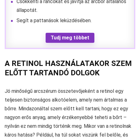
Csökkenti a ráncokat és javítja az arcbőr általános
állapotát.
Segít a pattanások leküzdésében.
Tudj meg többet
A RETINOL HASZNÁLATAKOR SZEM
ELŐTT TARTANDÓ DOLGOK
Jó minőségű arcszérum összetevőjeként a retinol egy
teljesen biztonságos alkotóelem, amely nem ártalmas a
bőrre. Mindazonáltal szem előtt kell tartani, hogy ez egy
nagyon erős anyag, amely érzékenyebbé teheti a bőrt –
nyilván ez nem mindig történik meg. Mikor van a retinolnak
káros hatása? Például, ha túl sokat viszünk fel belőle, és