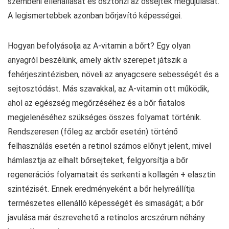
szembeni ellenállását és ösztönzi az őssejtek megújulását.
A legismertebbek azonban bőrjavító képességei.
Hogyan befolyásolja az A-vitamin a bőrt? Egy olyan
anyagról beszélünk, amely aktív szerepet játszik a
fehérjeszintézisben, növeli az anyagcsere sebességét és a
sejtosztódást. Más szavakkal, az A-vitamin ott működik,
ahol az egészség megőrzéséhez és a bőr fiatalos
megjelenéséhez szükséges összes folyamat történik.
Rendszeresen (főleg az arcbőr esetén) történő
felhasználás esetén a retinol számos előnyt jelent, mivel
hámlasztja az elhalt bőrsejteket, felgyorsítja a bőr
regenerációs folyamatait és serkenti a kollagén + elasztin
szintézisét. Ennek eredményeként a bőr helyreállítja
természetes ellenálló képességét és simaságát; a bőr
javulása már észrevehető a retinolos arcszérum néhány