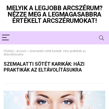
MELYIK A LEGJOBB ARCSZÉRUM?
NÉZZE MEG A LEGMAGASABBRA
ÉRTÉKELT ARCSZÉRUMOKAT!
Főoldal
»
Arcszín
»
Szemalatti sötét karikák: Házi praktikák az
eltávolításukra
SZEMALATTI SÖTÉT KARIKÁK: HÁZI
PRAKTIKÁK AZ ELTÁVOLÍTÁSUKRA