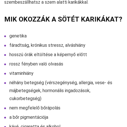
szembeszállhatsz a szem alatti karikákkal.
MIK OKOZZÁK A SÖTÉT KARIKÁKAT?
genetika
fáradtság, krónikus stressz, alváshiány
hosszú órák eltöltése a képernyő előtt
rossz fényben való olvasás
vitaminhiány
néhány betegség (vérszegénység, allergia, vese- és
májbetegségek, hormonális ingadozások,
cukorbetegség)
nem megfelelő bőrápolás
a bőr pigmentációja
kávé, cigaretta és alkohol