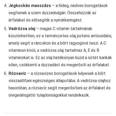
Jégkockás masszázs
– a hideg, nedves borogatások
segítenek a szem duzzadságán. Összehúzzák az
érfalakat és elősegítik a nyirokkeringést.
Vadrózsa olaj
– magas C vitamin tartalmának
köszönhetően, ez a természetes olaj potens antioxidáns,
amely segít a ráncokon és a bőrt ragyogóvá teszi. A C
vitaminon kívül, a vadrózsa olaj tartalmaz A, E és B
vitaminokat is. Ez az olaj hatékonyan küzd a sötét karikák
ellen, csökkenti a duzzadást és megerősíti az érfalakat.
Rózsavíz
– a rózsavizes borogatások képesek a bőrt
visszaállítani egészséges állapotába. A vadrózsa olajhoz
hasonlóan, a rózsavíz segít megerősíteni az érfalakat és
öregedésgátló tulajdonságokkal rendelkezik.