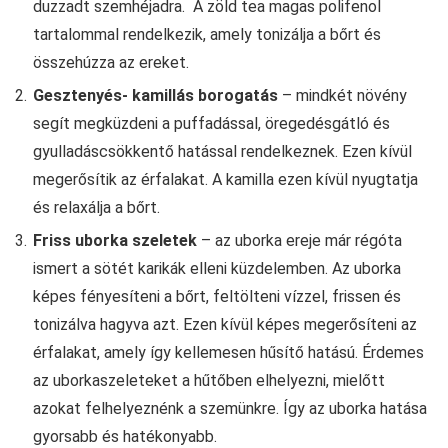
duzzadt szemhéjadra. A zöld tea magas polifenol
tartalommal rendelkezik, amely tonizálja a bőrt és
összehúzza az ereket.
Gesztenyés- kamillás borogatás
– mindkét növény
segít megküzdeni a puffadással, öregedésgátló és
gyulladáscsökkentő hatással rendelkeznek. Ezen kívül
megerősítik az érfalakat. A kamilla ezen kívül nyugtatja
és relaxálja a bőrt.
Friss uborka szeletek
– az uborka ereje már régóta
ismert a sötét karikák elleni küzdelemben. Az uborka
képes fényesíteni a bőrt, feltölteni vízzel, frissen és
tonizálva hagyva azt. Ezen kívül képes megerősíteni az
érfalakat, amely így kellemesen hűsítő hatású. Érdemes
az uborkaszeleteket a hűtőben elhelyezni, mielőtt
azokat felhelyeznénk a szemünkre. Így az uborka hatása
gyorsabb és hatékonyabb.