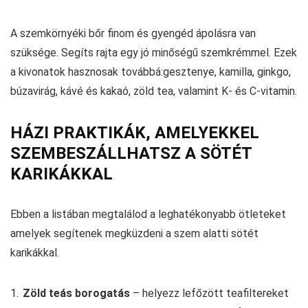
A szemkörnyéki bőr finom és gyengéd ápolásra van
szüksége. Segíts rajta egy jó minőségű szemkrémmel. Ezek
a kivonatok hasznosak továbbá:gesztenye, kamilla, ginkgo,
búzavirág, kávé és kakaó, zöld tea, valamint K- és C-vitamin.
HÁZI PRAKTIKÁK, AMELYEKKEL
SZEMBESZÁLLHATSZ A SÖTÉT
KARIKÁKKAL
Ebben a listában megtalálod a leghatékonyabb ötleteket
amelyek segítenek megküzdeni a szem alatti sötét
karikákkal.
Zöld teás borogatás
– helyezz lefőzött teafiltereket