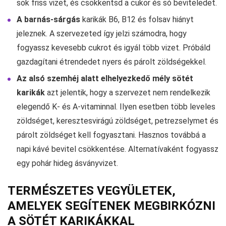
sok friss vizet, és csökkentsd a cukor és só beviteledet.
A barnás-sárgás
karikák B6, B12 és folsav hiányt
jeleznek. A szervezeted így jelzi számodra, hogy
fogyassz kevesebb cukrot és igyál több vizet. Próbáld
gazdagítani étrendedet nyers és párolt zöldségekkel.
Az alsó szemhéj alatt elhelyezkedő mély sötét
karikák
azt jelentik, hogy a szervezet nem rendelkezik
elegendő K- és A-vitaminnal. Ilyen esetben több leveles
zöldséget, keresztesvirágú zöldséget, petrezselymet és
párolt zöldséget kell fogyasztani. Hasznos továbbá a
napi kávé bevitel csökkentése. Alternatívaként fogyassz
egy pohár hideg ásványvizet.
TERMÉSZETES VEGYÜLETEK,
AMELYEK SEGÍTENEK MEGBIRKÓZNI
A SÖTÉT KARIKÁKKAL