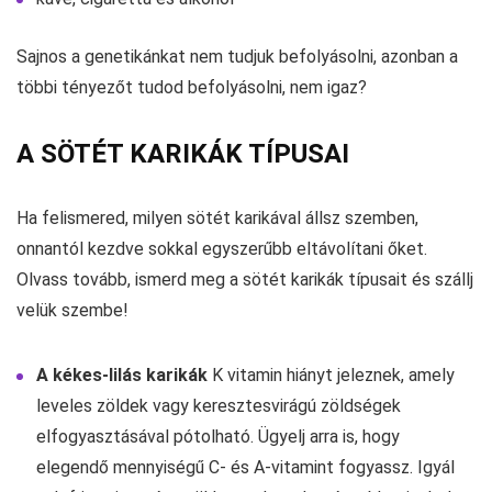
Sajnos a genetikánkat nem tudjuk befolyásolni, azonban a
többi tényezőt tudod befolyásolni, nem igaz?
A SÖTÉT KARIKÁK TÍPUSAI
Ha felismered, milyen sötét karikával állsz szemben,
onnantól kezdve sokkal egyszerűbb eltávolítani őket.
Olvass tovább, ismerd meg a sötét karikák típusait és szállj
velük szembe!
A kékes-lilás karikák
K vitamin hiányt jeleznek, amely
leveles zöldek vagy keresztesvirágú zöldségek
elfogyasztásával pótolható. Ügyelj arra is, hogy
elegendő mennyiségű C- és A-vitamint fogyassz. Igyál