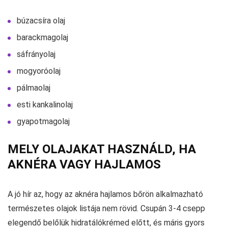
búzacsíra olaj
barackmagolaj
sáfrányolaj
mogyoróolaj
pálmaolaj
esti kankalinolaj
gyapotmagolaj
MELY OLAJAKAT HASZNÁLD, HA
AKNÉRA VAGY HAJLAMOS
A jó hír az, hogy az aknéra hajlamos bőrön alkalmazható
természetes olajok listája nem rövid. Csupán 3-4 csepp
elegendő belőlük hidratálókrémed előtt, és máris gyors