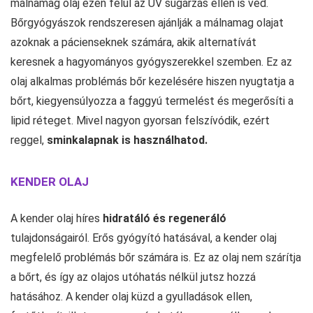
málnamag olaj ezen felül az UV sugárzás ellen is véd.
Bőrgyógyászok rendszeresen ajánlják a málnamag olajat
azoknak a pácienseknek számára, akik alternatívát
keresnek a hagyományos gyógyszerekkel szemben. Ez az
olaj alkalmas problémás bőr kezelésére hiszen nyugtatja a
bőrt, kiegyensúlyozza a faggyú termelést és megerősíti a
lipid réteget. Mivel nagyon gyorsan felszívódik, ezért
reggel,
sminkalapnak is használhatod.
KENDER OLAJ
A kender olaj híres
hidratáló és regeneráló
tulajdonságairól. Erős gyógyító hatásával, a kender olaj
megfelelő problémás bőr számára is. Ez az olaj nem szárítja
a bőrt, és így az olajos utóhatás nélkül jutsz hozzá
hatásához. A kender olaj küzd a gyulladások ellen,