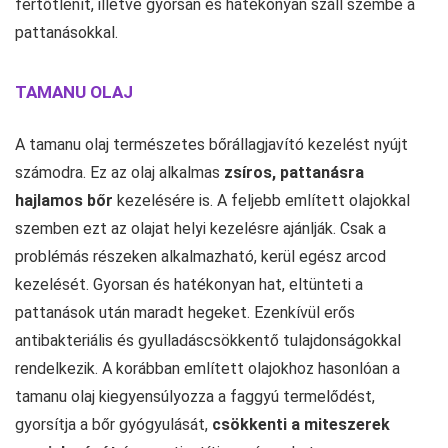
fertőtlenít, illetve gyorsan és hatékonyan száll szembe a
pattanásokkal.
TAMANU OLAJ
A tamanu olaj természetes bőrállagjavító kezelést nyújt
számodra. Ez az olaj alkalmas
zsíros, pattanásra
hajlamos bőr
kezelésére is. A feljebb említett olajokkal
szemben ezt az olajat helyi kezelésre ajánlják. Csak a
problémás részeken alkalmazható, kerül egész arcod
kezelését. Gyorsan és hatékonyan hat, eltünteti a
pattanások után maradt hegeket. Ezenkívül erős
antibakteriális és gyulladáscsökkentő tulajdonságokkal
rendelkezik. A korábban említett olajokhoz hasonlóan a
tamanu olaj kiegyensúlyozza a faggyú termelődést,
gyorsítja a bőr gyógyulását,
csökkenti a miteszerek