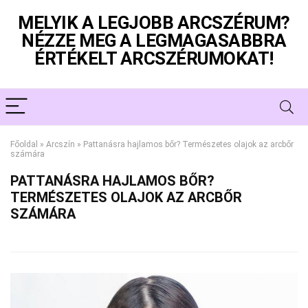
MELYIK A LEGJOBB ARCSZÉRUM?
NÉZZE MEG A LEGMAGASABBRA
ÉRTÉKELT ARCSZÉRUMOKAT!
Főoldal
»
Arcszín
»
Pattanásra hajlamos bőr? Természetes olajok az arcbőr
számára
PATTANÁSRA HAJLAMOS BŐR?
TERMÉSZETES OLAJOK AZ ARCBŐR
SZÁMÁRA