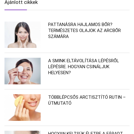
Ajánlott cikkek
PATTANÁSRA HAJLAMOS BŐR?
TERMÉSZETES OLAJOK AZ ARCBŐR
SZÁMÁRA
A SMINK ELTÁVOLÍTÁSA LÉPÉSRŐL
LÉPÉSRE. HOGYAN CSINÁLJUK
HELYESEN?
TÖBBLÉPCSŐS ARCTISZTÍTÓ RUTIN –
ÚTMUTATÓ
HOGYAN KELTSÜK ÉLETRE A FÁRADT