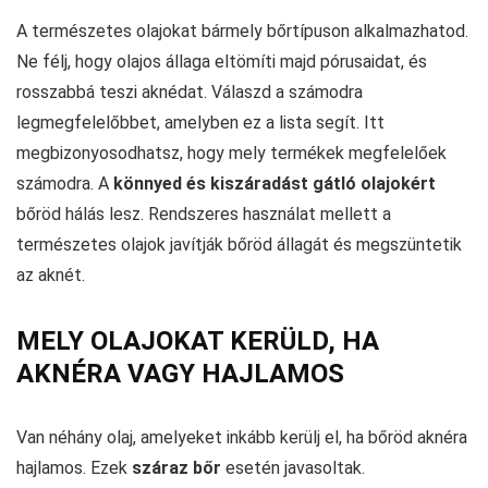
A természetes olajokat bármely bőrtípuson alkalmazhatod.
Ne félj, hogy olajos állaga eltömíti majd pórusaidat, és
rosszabbá teszi aknédat. Válaszd a számodra
legmegfelelőbbet, amelyben ez a lista segít. Itt
megbizonyosodhatsz, hogy mely termékek megfelelőek
számodra. A
könnyed és kiszáradást gátló olajokért
bőröd hálás lesz. Rendszeres használat mellett a
természetes olajok javítják bőröd állagát és megszüntetik
az aknét.
MELY OLAJOKAT KERÜLD, HA
AKNÉRA VAGY HAJLAMOS
Van néhány olaj, amelyeket inkább kerülj el, ha bőröd aknéra
hajlamos. Ezek
száraz bőr
esetén javasoltak.