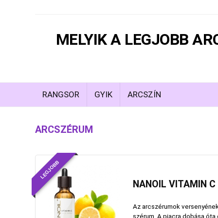
MELYIK A LEGJOBB A
RANGSOR
GYIK
ARCSZÍN
ARCSZÉRUM
LEGJOBB
NANOIL VITAMIN C
Az arcszérumok versenyének v
szérum. A piacra dobása óta c