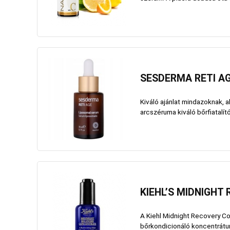
SESDERMA RETI A
Kiváló ajánlat mindazoknak, 
arcszéruma kiváló bőrfiatalító
KIEHL’S MIDNIGH
A Kiehl Midnight Recovery Co
bőrkondicionáló koncentrátum