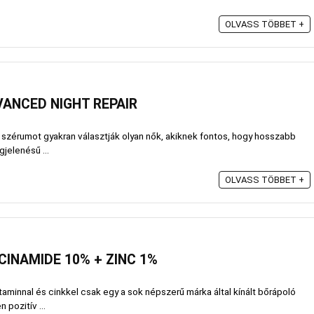
OLVASS TÖBBET +
ANCED NIGHT REPAIR
ó szérumot gyakran választják olyan nők, akiknek fontos, hogy hosszabb
jelenésű ...
OLVASS TÖBBET +
CINAMIDE 10% + ZINC 1%
aminnal és cinkkel csak egy a sok népszerű márka által kínált bőrápoló
pozitív ...