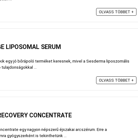
OLVASS TÖBBET +
GE LIPOSOMAL SERUM
akik egy jó bőrápoló terméket keresnek, mivel a Sesderma liposzomális
 tulajdonságokkal ...
OLVASS TÖBBET +
T RECOVERY CONCENTRATE
ncentrate egy nagyon népszerű éjszakai arcszérum. Erre a
ra gyógyszerként is tekinthetünk ...