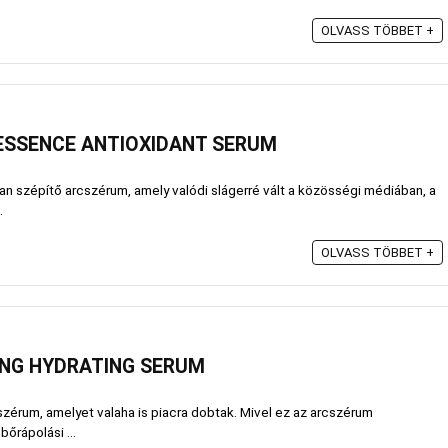
OLVASS TÖBBET +
 ESSENCE ANTIOXIDANT SERUM
yan szépítő arcszérum, amely valódi slágerré vált a közösségi médiában, a
.
OLVASS TÖBBET +
ING HYDRATING SERUM
szérum, amelyet valaha is piacra dobtak. Mivel ez az arcszérum
bőrápolási ...