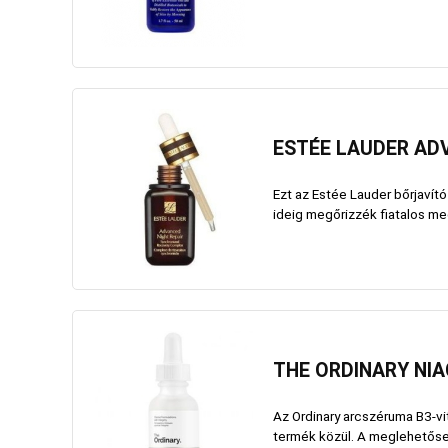
ESTÉE LAUDER ADV
Ezt az Estée Lauder bőrjavít
ideig megőrizzék fiatalos meg
THE ORDINARY NIA
Az Ordinary arcszéruma B3-vit
termék közül. A meglehetősen 