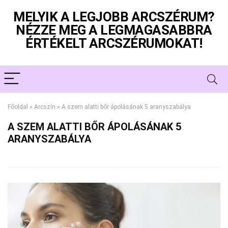
MELYIK A LEGJOBB ARCSZÉRUM?
NÉZZE MEG A LEGMAGASABBRA
ÉRTÉKELT ARCSZÉRUMOKAT!
Főoldal
»
Arcszín
»
A szem alatti bőr ápolásának 5 aranyszabálya
A SZEM ALATTI BŐR ÁPOLÁSÁNAK 5
ARANYSZABÁLYA