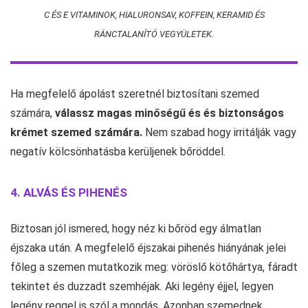
C ÉS E VITAMINOK, HIALURONSAV, KOFFEIN, KERAMID ÉS
RÁNCTALANÍTÓ VEGYÜLETEK.
Ha megfelelő ápolást szeretnél biztosítani szemed
számára,
válassz magas minőségű és és biztonságos
krémet szemed számára.
Nem szabad hogy irritálják vagy
negatív kölcsönhatásba kerüljenek bőröddel.
4. ALVÁS ÉS PIHENÉS
Biztosan jól ismered, hogy néz ki bőröd egy álmatlan
éjszaka után. A megfelelő éjszakai pihenés hiányának jelei
főleg a szemen mutatkozik meg: vöröslő kötőhártya, fáradt
tekintet és duzzadt szemhéjak. Aki legény éjjel, legyen
legény reggel is szól a mondás. Azonban szemednek