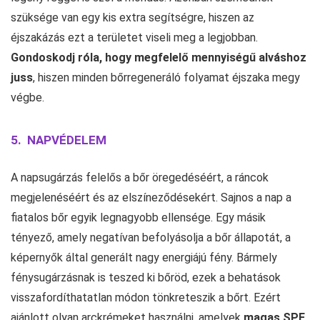
szüksége van egy kis extra segítségre, hiszen az
éjszakázás ezt a területet viseli meg a legjobban.
Gondoskodj róla, hogy megfelelő mennyiségű alváshoz
juss
, hiszen minden bőrregeneráló folyamat éjszaka megy
végbe.
5. NAPVÉDELEM
A napsugárzás felelős a bőr öregedéséért, a ráncok
megjelenéséért és az elszíneződésekért. Sajnos a nap a
fiatalos bőr egyik legnagyobb ellensége. Egy másik
tényező, amely negatívan befolyásolja a bőr állapotát, a
képernyők által generált nagy energiájú fény. Bármely
fénysugárzásnak is teszed ki bőröd, ezek a behatások
visszafordíthatatlan módon tönkreteszik a bőrt. Ezért
ajánlott olyan arckrémeket használni, amelyek
magas SPF