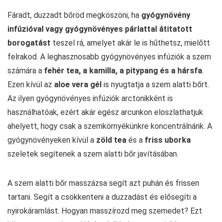
Fáradt, duzzadt bőröd megköszöni, ha
gyógynövény
infúzióval vagy gyógynövényes párlattal átitatott
borogatást
teszel rá, amelyet akár le is hűthetsz, mielőtt
felrakod. A leghasznosabb gyógynövényes infúziók a szem
számára a
fehér tea, a kamilla, a pitypang és a hársfa
.
Ezen kívül az
aloe vera gél
is nyugtatja a szem alatti bőrt.
Az ilyen gyógynövényes infúziók arctonikként is
használhatóak, ezért akár egész arcunkon eloszlathatjuk
ahelyett, hogy csak a szemkörnyékünkre koncentrálnánk. A
gyógynövényeken kívül a
zöld tea
és a
friss uborka
szeletek segítenek a szem alatti bőr javításában.
A szem alatti bőr masszázsa segít azt puhán és frissen
tartani. Segít a csökkenteni a duzzadást és elősegíti a
nyirokáramlást. Hogyan masszírozd meg szemedet? Ezt