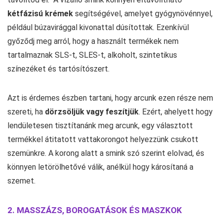
kétfázisú krémek
segítségével, amelyet gyógynövénnyel,
például búzavirággal kivonattal dúsítottak. Ezenkívül
győződj meg arról, hogy a használt termékek nem
tartalmaznak SLS-t, SLES-t, alkoholt, szintetikus
színezéket és tartósítószert.
Azt is érdemes észben tartani, hogy arcunk ezen része nem
szereti, ha
dörzsöljük vagy feszítjük
. Ezért, ahelyett hogy
lendületesen tisztítanánk meg arcunk, egy választott
termékkel átitatott vattakorongot helyezzünk csukott
szemünkre. A korong alatt a smink szó szerint elolvad, és
könnyen letörölhetővé válik, anélkül hogy károsítaná a
szemet.
2. MASSZÁZS, BOROGATÁSOK ÉS MASZKOK