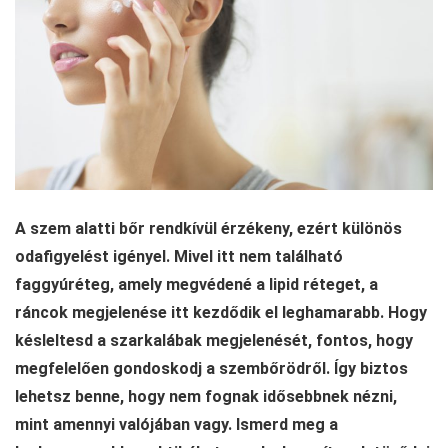
A szem alatti bőr rendkívül érzékeny, ezért különös
odafigyelést igényel. Mivel itt nem található
faggyúréteg, amely megvédené a lipid réteget, a
ráncok megjelenése itt kezdődik el leghamarabb. Hogy
késleltesd a szarkalábak megjelenését, fontos, hogy
megfelelően gondoskodj a szembőrödről. Így biztos
lehetsz benne, hogy nem fognak idősebbnek nézni,
mint amennyi valójában vagy. Ismerd meg a