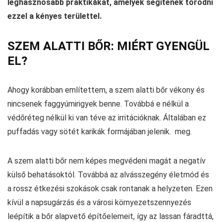
leghasznosabb praktikákat, amelyek segítenek törődni
ezzel a kényes területtel.
SZEM ALATTI BŐR: MIÉRT GYENGÜL
EL?
Ahogy korábban említettem, a szem alatti bőr vékony és
nincsenek faggyúmirigyek benne. Továbbá e nélkül a
védőréteg nélkül ki van téve az irritációknak. Általában ez
puffadás vagy sötét karikák formájában jelenik. meg.
A szem alatti bőr nem képes megvédeni magát a negatív
külső behatásoktól. Továbbá az alvásszegény életmód és
a rossz étkezési szokások csak rontanak a helyzeten. Ezen
kívül a napsugárzás és a városi környezetszennyezés
leépítik a bőr alapvető építőelemeit, így az lassan fáradttá,