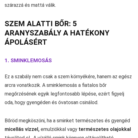
szárazzá és mattá válik.
SZEM ALATTI BŐR: 5
ARANYSZABÁLY A HATÉKONY
ÁPOLÁSÉRT
1. SMINKLEMOSÁS
Ez a szabály nem csak a szem környékére, hanem az egész
arcra vonatkozik. A sminklemosás a fiatalos bőr
megőrzésének egyik legfontosabb lépése, ezért figyelj
oda, hogy gyengéden és óvatosan csinálod.
Bőröd megköszöni, ha a sminket természetes és gyengéd
micellás vízzel,
emulziókkal vagy
természetes olajokkal
távolítod el. A vízálló smink könnyen eltávolítható