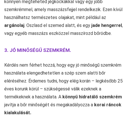
könnyen megteheted jégkockákkal vagy egy jobb
szemkrémmel, amely masszázsfejjel rendelkezik. Ezen kívül
használhatsz természetes olajakat, mint például az
argánolaj
. Oszlasd el szemed alatt, és egy
jade hengerrel
,
vagy egyéb masszázs eszközzel masszírozd bőrödbe.
3. JÓ MINŐSÉGŰ SZEMKRÉM.
Kérdés nem férhet hozzá, hogy egy jó minőségű szemkrém
használata elengedhetetlen a szép szem alatti bőr
eléréséhez. Érdemes tudni, hogy elég korán – legkésőbb 25
éves korunk körül – szükségessé válik ezeknek a
termékeknek a használata. A
könnyű hidratáló szemkrém
javítja a bőr minőségét és megakadályozza a
korai ráncok
kialakulását.