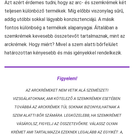
Azt azért érdemes tudni, hogy az arc- és szemkrémek két
teljesen különböző termékek. Míg előbbi viszonylag sűrű,
addig utóbbi sokkal lágyabb konzisztenciájú. A másik
fontos különbség a termékek alapanyagai. Általában a
szemkrémek kevesebb összetevőt tartalmaznak, mint az
arckrémek. Hogy miért? Mivel a szem alatti bőrfelület
határozottan kényesebb és más igényekkel rendelkezik.
Figyelem!
AZ ARCKRÉMEKET NEM VETIK ALÁ SZEMÉSZETI
VIZSGÁLATOKNAK, AMI KÖTELEZŐ A SZEMKRÉMEK ESETÉBEN.
TOVÁBBÁ AZ ARCKRÉMEK TÚL SOKNAK BIZONYULHATNAK A
SZEM ALATTI BŐR SZÁMÁRA. LEGKÖZELEBB, HA SZEMKRÉMET
VÁSÁROLSZ, FIGYELJ AZ ÖSSZETEVŐKRE. VÁLASSZ OLYAN
KRÉMET AMI TARTALMAZZA EZEKNEK LEGALÁBB AZ EGYIKÉT: A,